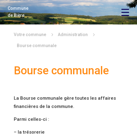
Commune
Vie économique
de Bière
Vie politique
5
5
Votre commune
Administration
Vie locale
Bourse communale
Loisirs
Bourse communale
Locations
Contact
La Bourse communale gère toutes les affaires
financières de la commune.
Parmi celles-ci :
– la trésorerie