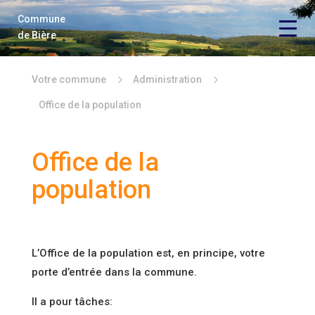
Commune
Vie économique
de Bière
Vie politique
5
5
Votre commune
Administration
Vie locale
Office de la population
Loisirs
Office de la
Locations
population
Contact
L’Office de la population est, en principe, votre
porte d’entrée dans la commune.
Il a pour tâches: