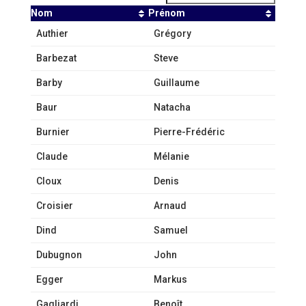
Nom
Prénom
Authier
Grégory
Barbezat
Steve
Barby
Guillaume
Baur
Natacha
Burnier
Pierre-Frédéric
Claude
Mélanie
Cloux
Denis
Croisier
Arnaud
Dind
Samuel
Dubugnon
John
Egger
Markus
Gagliardi
Benoît