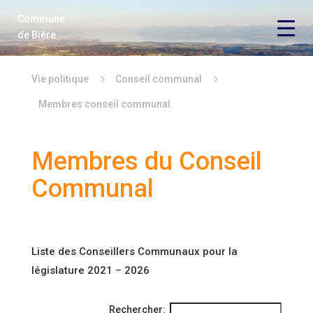
Commune
Vie économique
de Bière
Vie politique
5
5
Vie politique
Conseil communal
Vie locale
Membres conseil communal
Loisirs
Membres du Conseil
Locations
Communal
Contact
Liste des Conseillers Communaux pour la
législature 2021 – 2026
Rechercher: