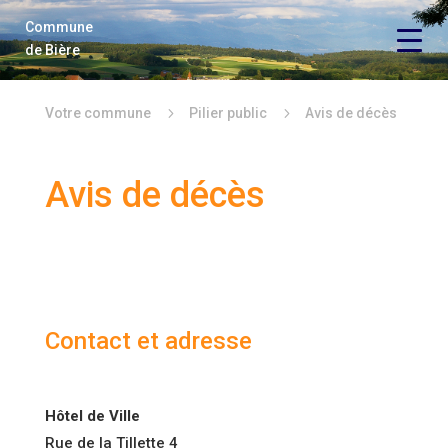
Commune
Vie économique
de Bière
Vie politique
5
5
Votre commune
Pilier public
Avis de décès
Vie locale
Avis de décès
Loisirs
Locations
Contact
Contact et adresse
Hôtel de Ville
Rue de la Tillette 4