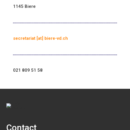
1145 Biere
secretariat [at] biere-vd.ch
021 809 51 58
Contact